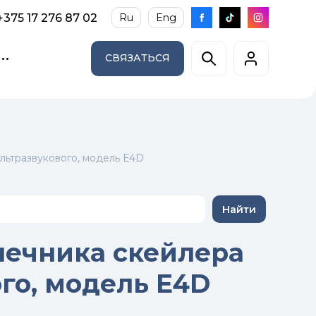
+375 17 276 87 02
Ru
Eng
СВЯЗАТЬСЯ
льтразвукового, модель E4D
Найти
нечника скейлера
го, модель E4D