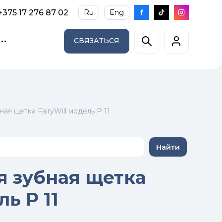
+375 17 276 87 02
Ru
Eng
СВЯЗАТЬСЯ
ая щетка FairyWill модель P 11
Найти
я зубная щетка
ль P 11