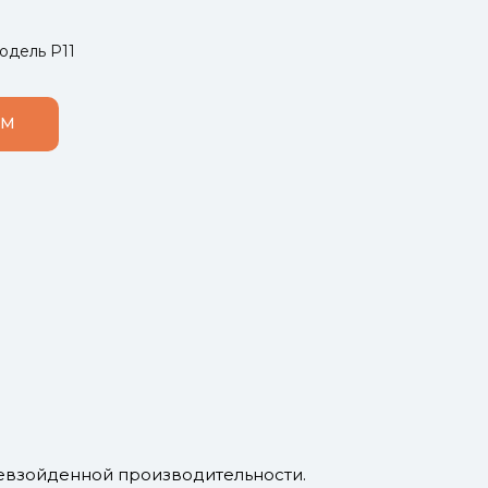
модель P11
ОМ
превзойденной производительности.